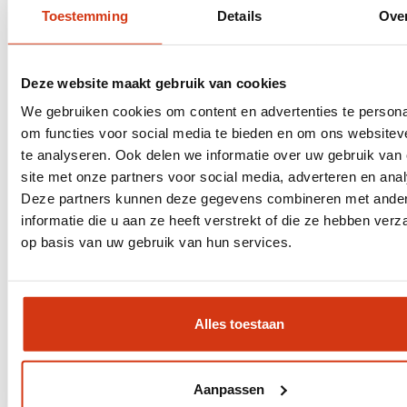
Toestemming
Details
Ove
Wat is AI-vindbaarheid en hoe
werkt het? (zodat AI jouw
bedrijf noemt)
Deze website maakt gebruik van cookies
We gebruiken cookies om content en advertenties te persona
Mensen zoeken steeds vaker niet meer in
om functies voor social media te bieden en om ons websitev
een lijst met blauwe linkjes, maar stellen hun
te analyseren. Ook delen we informatie over uw gebruik van
vraag direct aan AI-chatbots. Dan wil je niet
site met onze partners voor social media, adverteren en ana
“ergens” in een bronnenlijst staan; je wil door
Deze partners kunnen deze gegevens combineren met ande
de AI genoemd worden als hét antwoord. Dit
informatie die u aan ze heeft verstrekt of die ze hebben ver
artikel legt uit...
op basis van uw gebruik van hun services.
Lees artikel
Alles toestaan
Specialist in vindbaarheid voor
Aanpassen