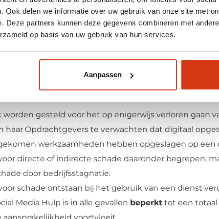
eisbaar ingeval Opdrachtgever in staat van faillissement 
. Ook delen we informatie over uw gebruik van onze site met on
mogensbestanddelen van Opdrachtgever wordt gelegd, Op
e. Deze partners kunnen deze gegevens combineren met andere i
n.
erzameld op basis van uw gebruik van hun services.
 Media Hulp voorts
het recht de overeenkomst
of het no
terventie te beëindigen of
op te schorten
, onverminderd
Aanpassen
chade die voor hem hierdoor mocht ontstaan.
jk worden gesteld voor het op enigerwijs verloren gaan va
n haar Opdrachtgevers te verwachten dat digitaal opges
engekomen werkzaamheden hebben opgeslagen op een d
jk voor directe of indirecte schade daaronder begrepen, m
hade door bedrijfsstagnatie.
jk voor schade ontstaan bij het gebruik van een dienst ve
ial Media Hulp is in alle gevallen
beperkt
tot een totaa
aansprakelijkheid voortvloeit.