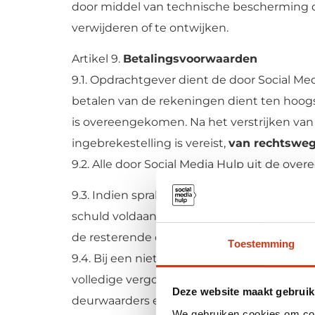
door middel van technische bescherming de
verwijderen of te ontwijken.
Artikel 9.
Betalingsvoorwaarden
9.1. Opdrachtgever dient de door Social M
betalen van de rekeningen dient ten hoogste
is overeengekomen. Na het verstrijken van 
ingebrekestelling is vereist,
van rechtsweg
9.2. Alle door Social Media Hulp uit de 
9.3. Indien sprake van structurele wanbeta
schuld voldaan heeft, behoudt Social Med
de resterende contractwaarde (mede op gro
Toestemming
9.4. Bij een niet tijdige betaling is Opdr
volledige vergoeding van zowel buitengere
Deze website maakt gebruik
deurwaarders en incassobureaus.
We gebruiken cookies om cont