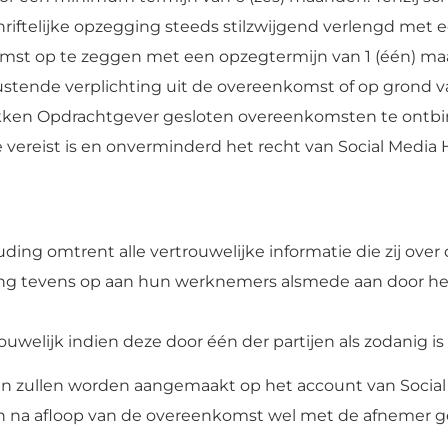
hriftelijke opzegging steeds stilzwijgend verlengd met 
omst op te zeggen met een opzegtermijn van 1 (één) ma
rustende verplichting uit de overeenkomst of op grond 
rokken Opdrachtgever gesloten overeenkomsten te ontb
tie vereist is en onverminderd het recht van Social Medi
ouding omtrent alle vertrouwelijke informatie die zij ov
ting tevens op aan hun werknemers alsmede aan door he
trouwelijk indien deze door één der partijen als zodanig i
 zullen worden aangemaakt op het account van Social M
n na afloop van de overeenkomst wel met de afnemer 