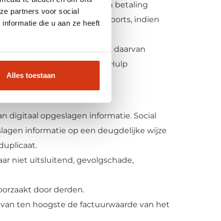
wordt verklaard, surséance van betaling
ze partners voor social
drachtgever overlijdt en voorts, indien
nformatie die u aan ze heeft
g niet uitgevoerde gedeelte daarvan
 het recht van Social Media Hulp
Alles toestaan
n digitaal opgeslagen informatie. Social
lagen informatie op een deugdelijke wijze
uplicaat.
aar niet uitsluitend, gevolgschade,
roorzaakt door derden.
l van ten hoogste de factuurwaarde van het