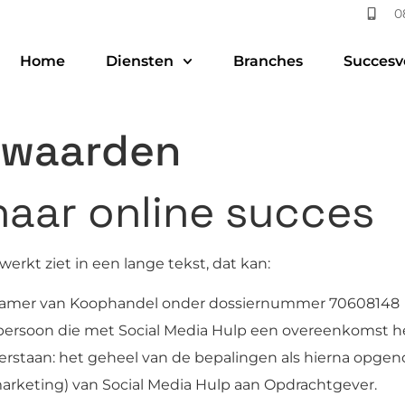
0
Home
Diensten
Branches
Succesv
rwaarden
naar online succes
erkt ziet in een lange tekst, dat kan:
 de Kamer van Koophandel onder dossiernummer 70608148
tspersoon die met Social Media Hulp een overeenkomst he
erstaan: het geheel van de bepalingen als hierna opge
 marketing) van Social Media Hulp aan Opdrachtgever.