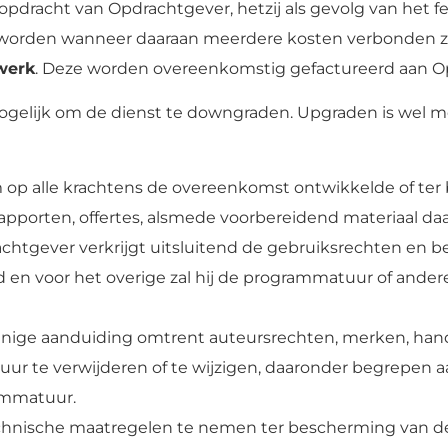
j in opdracht van Opdrachtgever, hetzij als gevolg van he
, worden wanneer daaraan meerdere kosten verbonden zi
werk
. Deze worden overeenkomstig gefactureerd aan O
 mogelijk om de dienst te downgraden. Upgraden is wel mo
dom op alle krachtens de overeenkomst ontwikkelde of t
apporten, offertes, alsmede voorbereidend materiaal da
achtgever verkrijgt uitsluitend de gebruiksrechten en 
 en voor het overige zal hij de programmatuur of ander
n enige aanduiding omtrent auteursrechten, merken, ha
ur te verwijderen of te wijzigen, daaronder begrepen 
ammatuur.
technische maatregelen te nemen ter bescherming van d