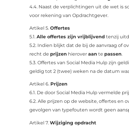
4.4. Naast de verplichtingen uit de wet i
voor rekening van Opdrachtgever.
Artikel 5.
Offertes
5.1.
Alle offertes zijn vrijblijvend
tenzij uit
5.2. Indien blijkt dat de bij de aanvraag 
recht de
prijzen
hierover
aan
te
passen
.
5.3. Offertes van Social Media Hulp zijn gel
geldig tot 2 (twee) weken na de datum waar
Artikel 6.
Prijzen
6.1. De door Social Media Hulp vermelde pri
6.2. Alle prijzen op de website, offertes e
gevolgen van typefouten wordt geen aansp
Artikel 7.
Wijziging opdracht