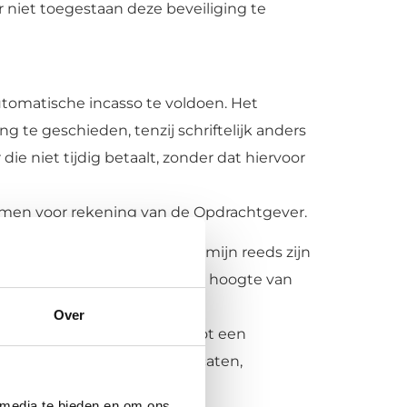
niet toegestaan deze beveiliging te
utomatische incasso te voldoen. Het
g te geschieden, tenzij schriftelijk anders
e niet tijdig betaalt, zonder dat hiervoor
komen voor rekening van de Opdrachtgever.
a Hulp redelijk gestelde termijn reeds zijn
et een schadevergoeding ter hoogte van
Over
verschenen rente, gehouden tot een
egrepen de kosten voor advocaten,
 media te bieden en om ons