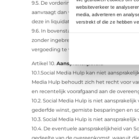
9.5. De vordering tot betaling is direct op
websiteverkeer te analyseren
aanvraagt dan wel algeheel beslag op ver
media, adverteren en analys
deze in liquidatie treedt of wordt ontbonde
verstrekt of die ze hebben v
9.6. In bovenstaande gevallen heeft Social
zonder ingebrekestelling of rechterlijke in
vergoeding te verlangen voor eventuele s
Artikel 10.
Aansprakelijkheid
10.1.Social Media Hulp kan niet aansprakeli
Media Hulp behoudt zich het recht voor va
en recentelijk voorafgaand aan de overe
10.2. Social Media Hulp is niet aansprakeli
gederfde winst, gemiste besparingen en sc
10.3. Social Media Hulp is niet aansprakeli
10.4. De eventuele aansprakelijkheid van Soc
gedeelte van de overeenkomst, waaruit die 