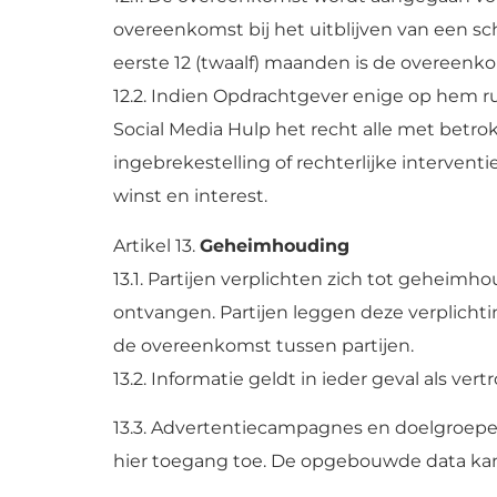
overeenkomst bij het uitblijven van een sc
eerste 12 (twaalf) maanden is de overeenk
12.2. Indien Opdrachtgever enige op hem 
Social Media Hulp het recht alle met bet
ingebrekestelling of rechterlijke interven
winst en interest.
Artikel 13.
Geheimhouding
13.1. Partijen verplichten zich tot geheimh
ontvangen. Partijen leggen deze verplich
de overeenkomst tussen partijen.
13.2. Informatie geldt in ieder geval als ver
13.3. Advertentiecampagnes en doelgroepen
hier toegang toe. De opgebouwde data ka