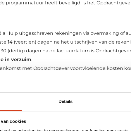
 programmatuur heeft beveiligd, is het Opdrachtgever 
edia Hulp uitgeschreven rekeningen via overmaking of a
 14 (veertien) dagen na het uitschrijven van de rekenin
30 (dertig) dagen na de factuurdatum is Opdrachtgever di
e in verzuim
.
overeenkomst met Opdrachtgever voortvloeiende kosten 
ling en de Opdrachtgever niet binnen de door Social Medi
ia Hulp zich het recht de overeenkomst te ontbinden m
nd van art. 6: 74BW).
Details
achtgever, naast het verschuldigde bedrag en de daarop 
chtelijke als gerechtelijke incassokosten, daaronder b
 van cookies
ent en advertenties te personaliseren, om functies voor social