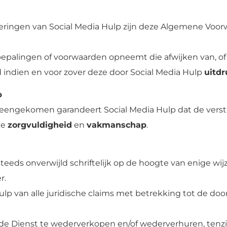
veringen van Social Media Hulp zijn deze Algemene Voorwa
 bepalingen of voorwaarden opneemt die afwijken van, o
 indien en voor zover deze door Social Media Hulp
uitdr
p
 overeengekomen garandeert Social Media Hulp dat de ver
de
zorgvuldigheid
en
vakmanschap
.
steeds onverwijld schriftelijk op de hoogte van enige wij
r.
Hulp van alle juridische claims met betrekking tot de d
de Dienst te wederverkopen en/of wederverhuren, tenz