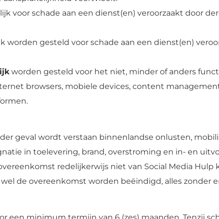
elijk voor schade aan een dienst(en) veroorzaakt door d
ijk worden gesteld voor schade aan een dienst(en) veroo
ijk
worden gesteld voor het niet, minder of anders funct
internet browsers, mobiele devices, content management
formen.
ieder geval wordt verstaan binnenlandse onlusten, mobili
tagnatie in toelevering, brand, overstroming en in- en ui
ereenkomst redelijkerwijs niet van Social Media Hulp k
el de overeenkomst worden beëindigd, alles zonder en
or een minimum termijn van 6 (zes) maanden. Tenzij sc