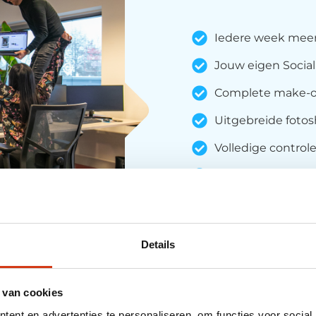
Iedere week meer
Jouw eigen Socia
Complete make-ov
Uitgebreide fotosh
Volledige control
Je betaalt een va
Nu een offerte a
Details
 van cookies
ent en advertenties te personaliseren, om functies voor social