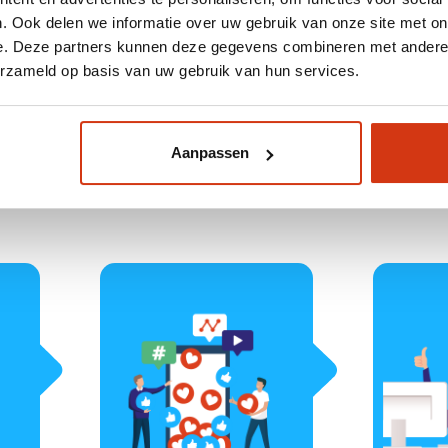
. Ook delen we informatie over uw gebruik van onze site met on
e. Deze partners kunnen deze gegevens combineren met andere i
n 5 stappen naar online succe
erzameld op basis van uw gebruik van hun services.
Aanpassen
 dagen al je social media kanalen en campagnes onder 