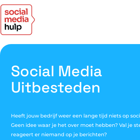
Social Media
Uitbesteden
Heeft jouw bedrijf weer een lange tijd niets op soc
Geen idee waar je het over moet hebben? Val je ste
reageert er niemand op je berichten?