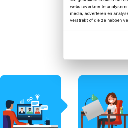
websiteverkeer te analyseren
media, adverteren en analys
I
verstrekt of die ze hebben v
Binnen 30