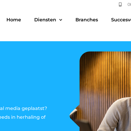
0
Home
Diensten
Branches
Succesv
ial media geplaatst?
eds in herhaling of