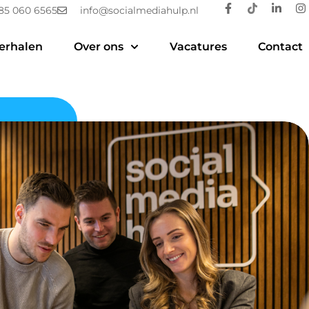
85 060 6565
info@socialmediahulp.nl
erhalen
Over ons
Vacatures
Contact