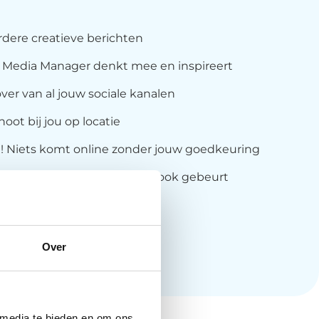
dere creatieve berichten
l Media Manager denkt mee en inspireert
er van al jouw sociale kanalen
oot bij jou op locatie
e! Niets komt online zonder jouw goedkeuring
st bedrag per maand, wat er ook gebeurt
anvragen
Over
 media te bieden en om ons