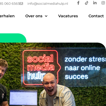
85 060 6565
info@socialmediahulp.nl
erhalen
Over ons
Vacatures
Contact