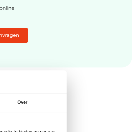
online
anvragen
s
Over
controle.
 media te bieden en om ons