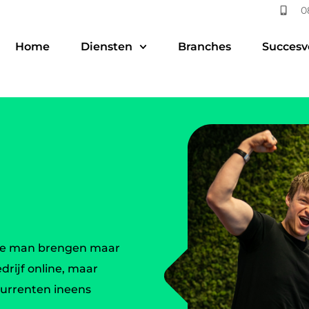
0
Home
Diensten
Branches
Succesv
n de man brengen maar
drijf online, maar
currenten ineens