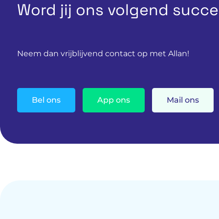
Word jij ons volgend succ
Neem dan vrijblijvend contact op met Allan!
Bel ons
App ons
Mail ons