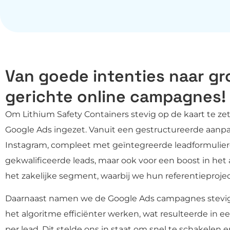
Van goede intenties naar gr
gerichte online campagnes!
Om Lithium Safety Containers stevig op de kaart te ze
Google Ads ingezet. Vanuit een gestructureerde aa
Instagram, compleet met geïntegreerde leadformuliere
gekwalificeerde leads, maar ook voor een boost in het
het zakelijke segment, waarbij we hun referentieproje
Daarnaast namen we de Google Ads campagnes stevig
het algoritme efficiënter werken, wat resulteerde in
per lead. Dit stelde ons in staat om snel te schakele