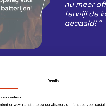
nu meer of
terwijl de k
gedaald! “
Klant aan het woord
Details
 van cookies
ent en advertenties te personaliseren, om functies voor social