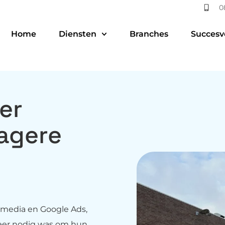
0
Home
Diensten
Branches
Succesv
er
lagere
 media en Google Ads,
 meer nodig was om hun