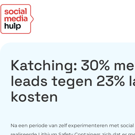
Katching: 30% me
leads tegen 23% 
kosten
Na een periode van zelf experimenteren met social
realiseerde Lithium Safety Containers zich dat er