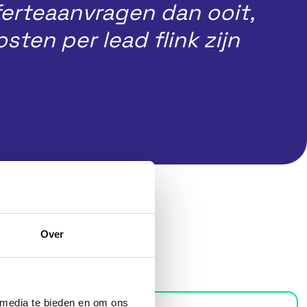
ferteaanvragen dan ooit,
osten per lead flink zijn
Over
 media te bieden en om ons