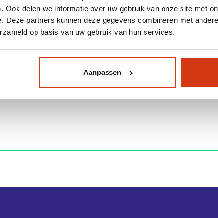
. Ook delen we informatie over uw gebruik van onze site met on
e. Deze partners kunnen deze gegevens combineren met andere i
erzameld op basis van uw gebruik van hun services.
an Beers – Lithium Safety Containers
ele prettige samenwerking met een geweldige groei in h
Aanpassen
 gevuld in binnen- en buitenland. We hebben volledig 
ar nog meer groei!”