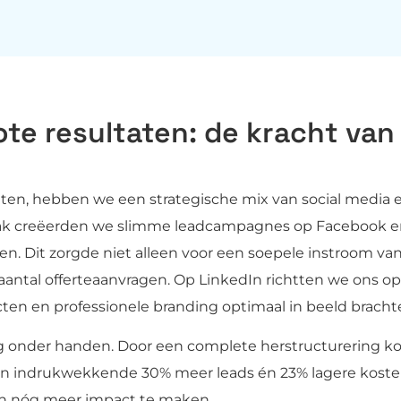
ote resultaten: de kracht van
tten, hebben we een strategische mix van social media 
npak creëerden we slimme leadcampagnes op Facebook 
n. Dit zorgde niet alleen voor een soepele instroom va
 aantal offerteaanvragen. Op LinkedIn richtten we ons op
cten en professionele branding optimaal in beeld bracht
 onder handen. Door een complete herstructurering k
 een indrukwekkende 30% meer leads én 23% lagere kost
n en nóg meer impact te maken.