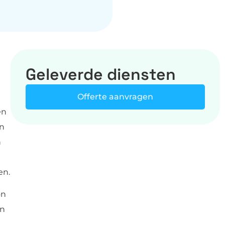
Geleverde diensten
Offerte aanvragen
en
en
n
en.
on
en