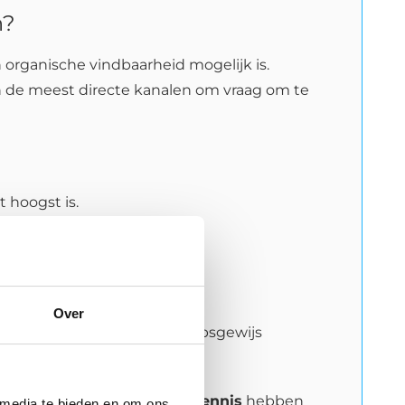
n?
 organische vindbaarheid mogelijk is.
n de meest directe kanalen om vraag om te
 hoogst is.
teren.
n.
Over
e oplevert, kun je budget stapsgewijs
nodig is, maar
geen tijd of kennis
hebben
 media te bieden en om ons