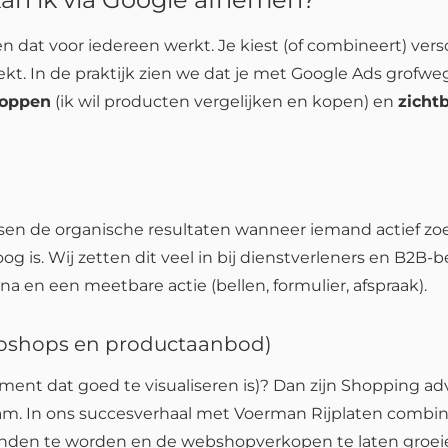
n dat voor iedereen werkt. Je kiest (of combineert) vers
kt. In de praktijk zien we dat je met Google Ads grofweg
oppen
(ik wil producten vergelijken en kopen) en
zicht
sen de organische resultaten wanneer iemand actief zoek
g is. Wij zetten dit veel in bij dienstverleners en B2B-b
 en een meetbare actie (bellen, formulier, afspraak).
bshops en productaanbod)
ment dat goed te visualiseren is)? Dan zijn Shopping ad
aam. In ons succesverhaal met Voerman Rijplaten comb
den te worden en de webshopverkopen te laten groeien