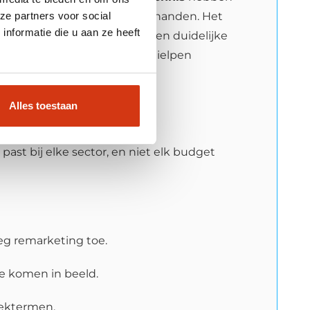
ze partners voor social
edige online adverteren uit handen. Het
nformatie die u aan ze heeft
eikt via social media
en een duidelijke
rwijl wij de klantenstroom hielpen
Alles toestaan
ast bij elke sector, en niet elk budget
eg remarketing toe.
te komen in beeld.
oektermen.