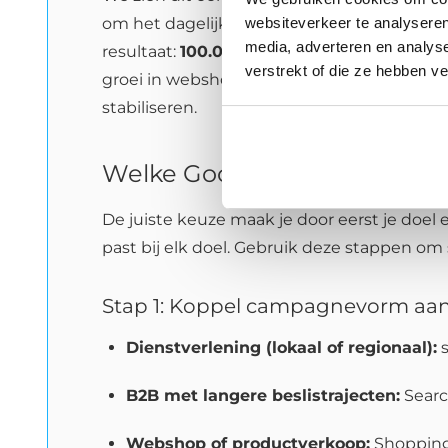
websiteverkeer te analyseren
om het dagelijks scherp te houden. In het
media, adverteren en analys
resultaat:
100.000+ vertoningen per maan
verstrekt of die ze hebben v
groei in webshopbestellingen. En minstens 
stabiliseren.
Welke Google advertentiedie
De juiste keuze maak je door eerst je doel 
past bij elk doel. Gebruik deze stappen om
Stap 1: Koppel campagnevorm aan 
Dienstverlening (lokaal of regionaal):
s
B2B met langere beslistrajecten:
Searc
Webshop of productverkoop:
Shopping 