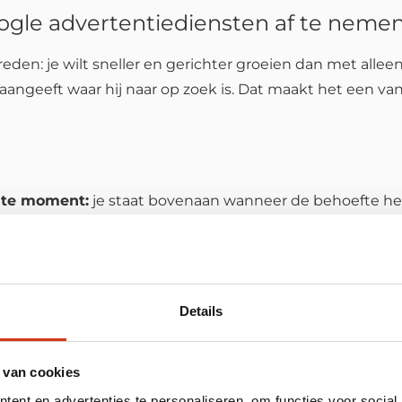
le advertentiediensten af te neme
en: je wilt sneller en gerichter groeien dan met alleen
angeeft waar hij naar op zoek is. Dat maakt het een va
iste moment:
je staat bovenaan wanneer de behoefte het
 mensen naar een pagina die ontworpen is om te conver
t, wat een lead kost en welke zoekwoorden resultaat geve
Details
 schaalbaarheid. Als je weet wat een lead of bestelling j
dt adverteren minder “gokken” en meer “sturen”.
 van cookies
 komen vaak bij ons omdat ze wel voelen dat Google Ads 
ent en advertenties te personaliseren, om functies voor social