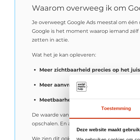
Waarom overweeg ik om Goog
Je overweegt Google Ads meestal om één red
Google is het moment waarop iemand zélf a
zetten in actie.
Wat het je kan opleveren:
Meer zichtbaarheid precies op het ju
Meer aanvragen of verkopen:
je stuurt
Meetbaarheid:
je ziet wat een klik kos
Toestemming
De waarde van investeren zit in controle en
opschalen. En als je het goed inricht, wor
Deze website maakt gebruik
We zien dit ook in onze trajecten: klanten
We gebruiken cookies om cont