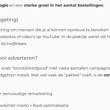
ogle
en een
sterke groei in het aantal bestellingen
.
rgeting)
achtig om mensen die je al kennen opnieuw te bereiken 
bsites of video’s op YouTube. In de praktijk werkt dit h
ij twijfelaars.
oor adverteren?
 zoals “brons/zilver/goud” met vaste aantallen campagn
etten instelt. Wat wél vaak als “pakket” voelt, is de
co
 + eenvoudige remarketing
rk/niet-merk) + feed-optimalisatie