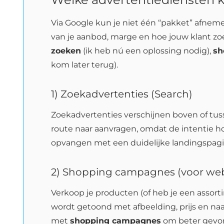
Via Google kun je niet één “pakket” afneme
van je aanbod, marge en hoe jouw klant zoe
zoeken
(ik heb nú een oplossing nodig),
sh
kom later terug).
1) Zoekadvertenties (Search)
Zoekadvertenties verschijnen boven of tus
route naar aanvragen, omdat de intentie hoo
opvangen met een duidelijke landingspagina
2) Shopping campagnes (voor we
Verkoop je producten (of heb je een assorti
wordt getoond met afbeelding, prijs en n
met
shopping campagnes
om beter gevon