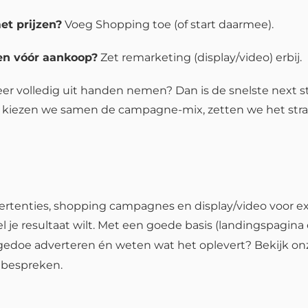
et prijzen?
Voeg Shopping toe (of start daarmee).
en vóór aankoop?
Zet remarketing (display/video) erbij.
er volledig uit handen nemen? Dan is de snelste next ste
na kiezen we samen de campagne-mix, zetten we het str
vertenties, shopping campagnes en display/video voor ex
el je resultaat wilt. Met een goede basis (landingspagin
r gedoe adverteren én weten wat het oplevert? Bekijk on
e bespreken.