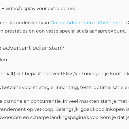
+ video/display voor extra bereik
eren als onderdeel van
Online Adverteren Uitbesteden
. 
in prestaties en een vaste specialist als aanspreekpunt.
le advertentiediensten?
len:
etaalt): dit bepaalt hoeveel kliks/vertoningen je kunt in
 betaalt): voor strategie, inrichting, tests, optimalisatie
an je branche en concurrentie. In veel markten start je 
f rendement op verkoop. Belangrijk: goedkoop inkopen is
oorden en scherpe landingspagina’s voorkom je dat je be