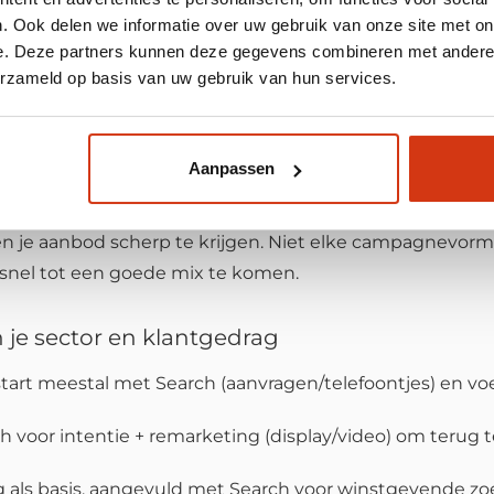
. Ook delen we informatie over uw gebruik van onze site met on
 succesverhaal van Voerman Rijplaten namen we het voll
e. Deze partners kunnen deze gegevens combineren met andere i
d op Google
, meer dan
30.000 personen per maand ber
erzameld op basis van uw gebruik van hun services.
zo belangrijk: zij konden focussen op hun echte werk te
Aanpassen
nsten passen bij mijn behoeften?
en je aanbod scherp te krijgen. Niet elke campagnevorm p
 snel tot een goede mix te komen.
je sector en klantgedrag
tart meestal met Search (aanvragen/telefoontjes) en vo
h voor intentie + remarketing (display/video) om terug 
als basis, aangevuld met Search voor winstgevende z