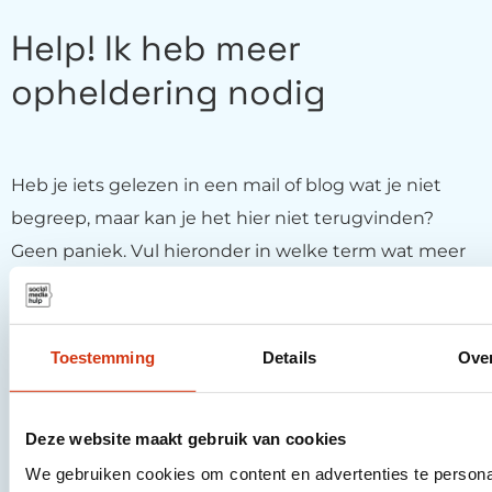
Help! Ik heb meer
opheldering nodig
Heb je iets gelezen in een mail of blog wat je niet
begreep, maar kan je het hier niet terugvinden?
Geen paniek. Vul hieronder in welke term wat meer
uitleg nodig heeft en we gaan er mee aan de slag.
Toestemming
Details
Ove
Over welke vakterm had je graag uitleg gezien?
Als je een berichtje wilt als de term online staat, vul
Deze website maakt gebruik van cookies
dan hieronder jouw e-mailadres in
We gebruiken cookies om content en advertenties te persona