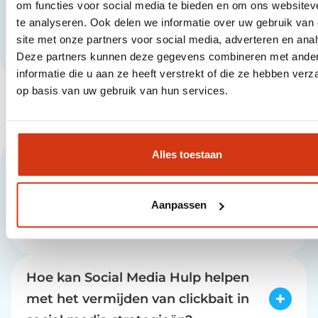
om functies voor social media te bieden en om ons websitev
te analyseren. Ook delen we informatie over uw gebruik van
Verzenden
site met onze partners voor social media, adverteren en ana
Deze partners kunnen deze gegevens combineren met ande
informatie die u aan ze heeft verstrekt of die ze hebben ver
op basis van uw gebruik van hun services.
Veelgestelde vragen
Alles toestaan
Aanpassen
Wat is Social Media Hulp's standpunt
over clickbait?
Social Media Hulp beschouwt clickbait als een
misleidende tactiek die doelbewust
Hoe kan Social Media Hulp helpen
sensationele titels of afbeeldingen gebruikt
met het vermijden van clickbait in
om onterechte verwachtingen te scheppen.