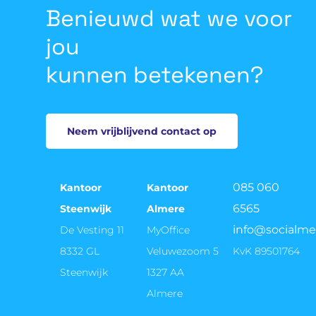
aanpak omvat maatwerkstrategieën, continue 
Benieuwd wat we voor
optimalisatie op basis van data, en het volledig 
ontzorgen van technische en creatieve 
jou
aspecten, wat leidt tot aantoonbaar betere 
kunnen betekenen?
online prestaties.
Neem vrijblijvend contact op
085 060
Kantoor
Kantoor
6565
Steenwijk
Almere
info@socialme
De Vesting 11
MyOffice
8332 GL
Veluwezoom 5
KvK 89501764
Steenwijk
1327 AA
Almere