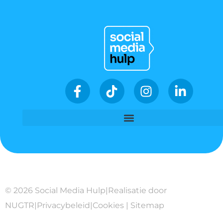
© 2026 Social Media Hulp
|
Realisatie door
NUGTR
|
Privacybeleid
|
Cookies
|
Sitemap