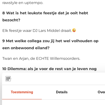
rawstyle en uptempo.
8 Wat is het leukste feestje dat je ooit hebt
bezocht?
Elk feestje waar DJ Lars Middel draait.
9 Met welke collega zou jij het wel volhouden op
een onbewoond eiland?
Twan en Arjan, de ECHTE Willemsoorders.
10 Dilemma: als je voor de rest van je leven nog
maar 1 ding zou mogen eten, wat zou dat zijn?
Pizza salami van Dr Oetker. Ovenpizza’s zijn lekkerder
Toestemming
Details
Ove
dan echte normale pizza’s uit een pizzeria.