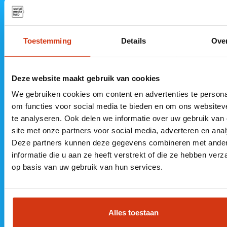
Neem vrijblijvend contact op
Toestemming
Details
Ove
085 060
Kantoor
Kantoor
Deze website maakt gebruik van cookies
6565
Steenwijk
Almere
We gebruiken cookies om content en advertenties te persona
info@socialme
De Vesting 11
MyOffice
om functies voor social media te bieden en om ons websitev
te analyseren. Ook delen we informatie over uw gebruik van
8332 GL
Veluwezoom 5
KvK 89501764
site met onze partners voor social media, adverteren en ana
Steenwijk
1327 AA
Deze partners kunnen deze gegevens combineren met ande
Almere
informatie die u aan ze heeft verstrekt of die ze hebben ver
op basis van uw gebruik van hun services.
Alles toestaan