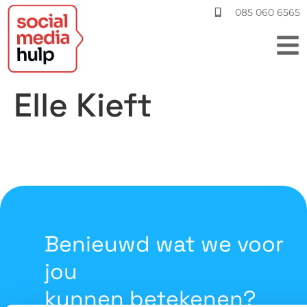
085 060 6565
Elle Kieft
Benieuwd wat we voor
jou
kunnen betekenen?