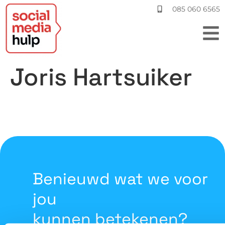
085 060 6565
Joris Hartsuiker
Benieuwd wat we voor
jou
kunnen betekenen?