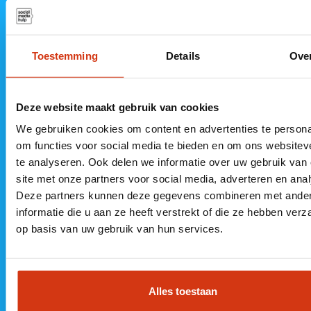
Neem vrijblijvend contact op
Toestemming
Details
Ove
085 060
Kantoor
Kantoor
Deze website maakt gebruik van cookies
6565
Steenwijk
Almere
We gebruiken cookies om content en advertenties te persona
info@socialme
De Vesting 11
MyOffice
om functies voor social media te bieden en om ons websitev
te analyseren. Ook delen we informatie over uw gebruik van
8332 GL
Veluwezoom 5
KvK 89501764
site met onze partners voor social media, adverteren en ana
Steenwijk
1327 AA
Deze partners kunnen deze gegevens combineren met ande
Almere
informatie die u aan ze heeft verstrekt of die ze hebben ver
op basis van uw gebruik van hun services.
Alles toestaan