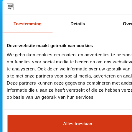
Neem vrijblijvend contact op
Toestemming
Details
Ove
085 060
Kantoor
Kantoor
Deze website maakt gebruik van cookies
6565
Steenwijk
Almere
We gebruiken cookies om content en advertenties te persona
info@socialme
De Vesting 11
MyOffice
om functies voor social media te bieden en om ons websitev
te analyseren. Ook delen we informatie over uw gebruik van
8332 GL
Veluwezoom 5
KvK 89501764
site met onze partners voor social media, adverteren en ana
Steenwijk
1327 AA
Deze partners kunnen deze gegevens combineren met ande
Almere
informatie die u aan ze heeft verstrekt of die ze hebben ver
op basis van uw gebruik van hun services.
Alles toestaan