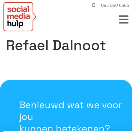
085 060 6565
Refael Dalnoot
Benieuwd wat we voor
jou
kunnen betekenen?