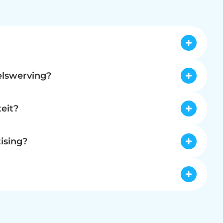
 om merkbekendheid en websiteverkeer te 
n. Specifiek voor de werving van personeel, 
elswerving?
 Deze geïntegreerde aanpak leidde snel tot meer 
en slechts 30 dagen is een vacature succesvol 
kos nieuwe collega's kon aannemen en de 
reerd. Deze resultaten zijn tot stand gekomen 
eit?
n campagnes continu bijgestuurd. Dit heeft 
nue optimalisatie. Formulieren werden stap voor 
ersoneelsbezetting, wat een concreet voordeel 
n. Campagnes werden doorlopend bijgestuurd; 
ising?
. Voor de merkopbouw en het inspireren van de 
rtentiecampagnes in te zetten. Door te 
n Belakos te trekken, wat resulteerde in meer 
s Pinterest, wordt de zichtbaarheid sterk 
ichte aanpak met continue optimalisatie van 
 slimme advertentiecampagnes op platforms zoals 
 aan verkoopkansen. Dit resulteert in een 
n is essentieel om ervoor te zorgen dat 
bij te sturen op basis van prestaties, kunnen 