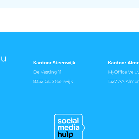
oor de beste resultaten. Deze aanpak maximaliseert de 
ou
Kantoor Steenwijk
Kantoor Alm
De Vesting 11
MyOffice Vel
8332 GL Steenwijk
1327 AA Alme