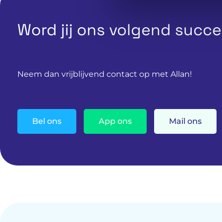
Word jij ons volgend succ
Neem dan vrijblijvend contact op met Allan!
Bel ons
App ons
Mail ons