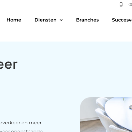
0
Home
Diensten
Branches
Succesv
eer
everkeer en meer
 voor openstaande