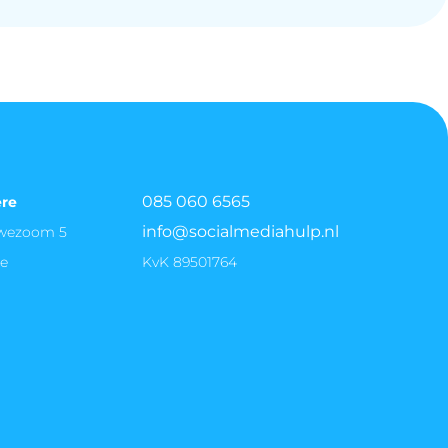
stroom van goede vacatureleads en versnelt het 
085 060 6565
ere
info@socialmediahulp.nl
uwezoom 5
re
KvK 89501764