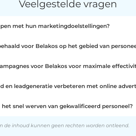
Veelgestelde vragen
lpen met hun marketingdoelstellingen?
or gerichte campagnes in te zetten op Meta en Google
 inspirerende roomvisuals die de merkopbouw versterkte
 behaald voor Belakos op het gebied van persone
d, implementeerde Social Media Hulp een vacaturedienst.
haald in het vervullen van vacatures voor Belakos. Binn
bsiteverkeer en concrete vacatureleads, waardoor Bela
van vier weken 38 gekwalificeerde vacatureleads gegene
campagnes voor Belakos voor maximale effectivit
e aanpak, waarbij formulieren geoptimaliseerd werden e
campagnes voor Belakos de nadruk op kwaliteit en conti
ende kandidaten en het realiseren van vooruitgang in p
ende leads direct de juiste, relevante informatie gave
en leadgeneratie verbeteren met online advert
gepast op basis van prestaties en wat het beste werkte
eratie significant verbeteren door slimme online adve
Pinterest ingezet om mensen actief naar de website va
visuele content te gebruiken op inspiratieplatforms zoal
or het snel werven van gekwalificeerd personeel?
aan en inspireert potentiële klanten. Een kwaliteitsger
 gerichte online strategieën cruciaal. Het inzetten van
oor dat leads van hoge kwaliteit zijn en direct bijdragen
f bereiken. Het optimaliseren van sollicitatieformuliere
concrete verkoopkansen.
an de inhoud kunnen geen rechten worden ontleend.
tie bevatten. Door campagnes continu te monitoren en 