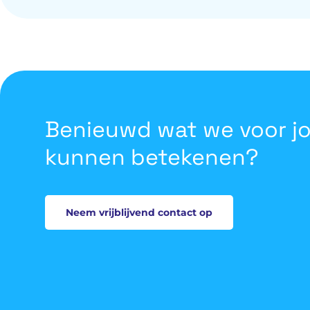
de targeting en creatives worden aangescherpt v
invullen van openstaande posities.
Benieuwd wat we voor j
kunnen betekenen?
Neem vrijblijvend contact op