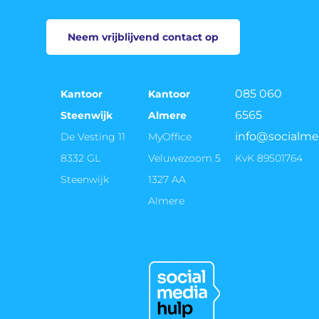
Neem vrijblijvend contact op
085 060
Kantoor
Kantoor
6565
Steenwijk
Almere
info@socialme
De Vesting 11
MyOffice
8332 GL
Veluwezoom 5
KvK 89501764
Steenwijk
1327 AA
Almere