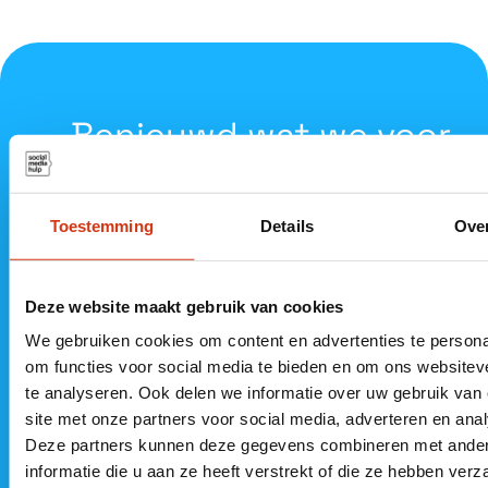
Benieuwd wat we voor
jou
kunnen betekenen?
Toestemming
Details
Ove
Deze website maakt gebruik van cookies
Neem vrijblijvend contact op
We gebruiken cookies om content en advertenties te persona
om functies voor social media te bieden en om ons websitev
te analyseren. Ook delen we informatie over uw gebruik van
085 060
Kantoor
Kantoor
site met onze partners voor social media, adverteren en ana
6565
Steenwijk
Almere
Deze partners kunnen deze gegevens combineren met ande
info@socialme
De Vesting 11
MyOffice
informatie die u aan ze heeft verstrekt of die ze hebben ver