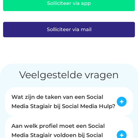
Solliciteer via app
Solliciteer via mail
Veelgestelde vragen
Wat zijn de taken van een Social
Media Stagiair bij Social Media Hulp?
Als Social Media Stagiair bij Social Media Hulp 
begin je met intensieve begeleiding van onze 
Aan welk profiel moet een Social
experts. De eerste maanden leer je de fijne 
Media Stagiair voldoen bij Social
kneepjes van het vak, zoals het schrijven en 