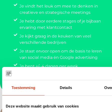
Je vindt het leuk om mee te denken in
creatieve en strategische meetings
Je hebt door eerdere stages of je bijbaan
ervaring met klantcontact
Je kijkt graag in de keuken van veel
verschillende bedrijven
Je staat ervoor open om de basis te leren
van social media én Google advertising
Je bent +/- 4 dagen per week
beschikbaar
Toestemming
Details
Ove
Direct solliciteren
Deze website maakt gebruik van cookies