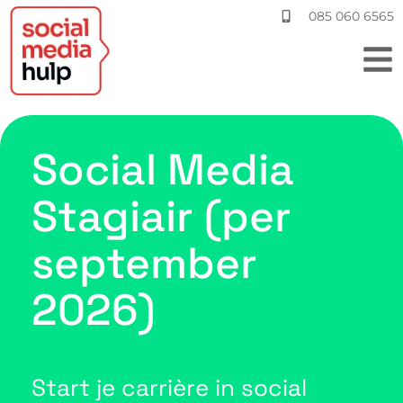
085 060 6565
Social Media
Stagiair (per
september
2026)
Start je carrière in social