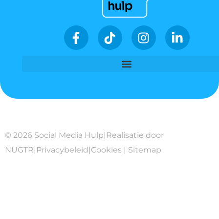
© 2026 Social Media Hulp
|
Realisatie door
NUGTR
|
Privacybeleid
|
Cookies
|
Sitemap