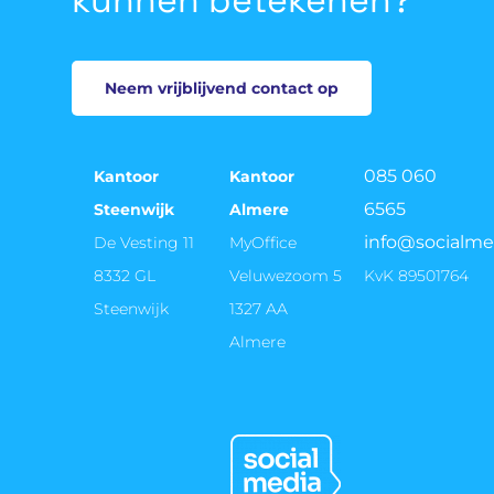
Neem vrijblijvend contact op
085 060
Kantoor
Kantoor
6565
Steenwijk
Almere
info@socialme
De Vesting 11
MyOffice
8332 GL
Veluwezoom 5
KvK 89501764
Steenwijk
1327 AA
Almere