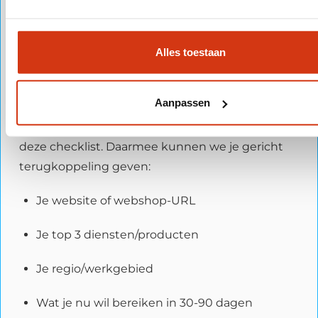
wat je nu al doet (als je dat hebt).
Hoe vraag ik meer informatie over
Alles toestaan
Google advertenties aan?
Aanpassen
Wil je dat we met je meedenken zonder dat je al
alles hoeft te weten? Stuur ons dan in je bericht
deze checklist. Daarmee kunnen we je gericht
terugkoppeling geven:
Je website of webshop-URL
Je top 3 diensten/producten
Je regio/werkgebied
Wat je nu wil bereiken in 30-90 dagen