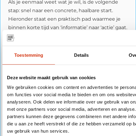
Als je eenmaal weet wat je wil, is de volgende
stap: snel naar een concrete, haalbare start.
Hieronder staat een praktisch pad waarmee je
binnen korte tijd van ‘informatie’ naar ‘actie’ gaat.
Hoe neem ik contact op met een
Toestemming
Details
Ov
Google advertentie-expert?
Kies het kanaal dat jou het snelst helpt:
Deze website maakt gebruik van cookies
Snel sparren
: app ons via WhatsApp en stel je
We gebruiken cookies om content en advertenties te persona
vraag in 3 regels (doel, doelgroep, aanbod).
om functies voor social media te bieden en om ons websitev
analyseren. Ook delen we informatie over uw gebruik van on
Direct schakelen
: bel ons en plan meteen
met onze partners voor social media, adverteren en analyse
een moment om je situatie door te nemen.
partners kunnen deze gegevens combineren met andere info
die u aan ze heeft verstrekt of die ze hebben verzameld op 
Met context
: mail ons je website, aanbod en
uw gebruik van hun services.