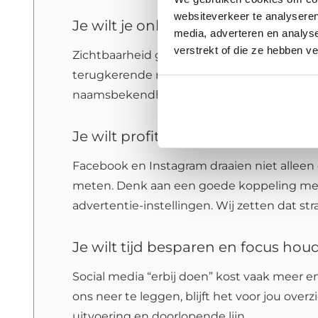
websiteverkeer te analyseren
Je wilt je online zichtbaarheid ver
media, adverteren en analys
verstrekt of die ze hebben v
Zichtbaarheid groeit het snelst als je con
terugkerende rubrieken en thema’s. Jij wo
naamsbekendheid. Met campagnes rond je d
Je wilt profiteren van professionel
Facebook en Instagram draaien niet alleen o
meten. Denk aan een goede koppeling met 
advertentie-instellingen. Wij zetten dat st
Je wilt tijd besparen en focus houd
Social media “erbij doen” kost vaak meer e
ons neer te leggen, blijft het voor jou overz
uitvoering en doorlopende lijn.