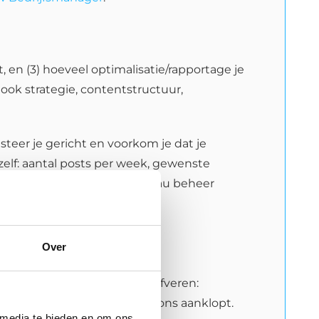
t, en (3) hoeveel optimalisatie/rapportage je
t ook strategie, contentstructuur,
steer je gericht en voorkom je dat je
zelf: aantal posts per week, gewenste
 wij snel bepalen welk niveau beheer
media beheer?
Over
Meestal gaat het om drie drijfveren:
 ondernemer of team dat bij ons aanklopt.
 media te bieden en om ons