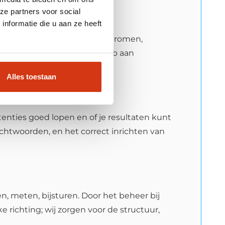
ze partners voor social
nformatie die u aan ze heeft
erken wij met vaste contentstromen,
ag, maar bouwt stap voor stap aan
s concreet en activerend.
Alles toestaan
tenties goed lopen en of je resultaten kunt
htwoorden, en het correct inrichten van
n, meten, bijsturen. Door het beheer bij
ke richting; wij zorgen voor de structuur,