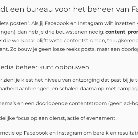
edt een bureau voor het beheer van 
 iets posten”. Als jij Facebook en Instagram wilt inzet
dingen), dan heb je drie bouwstenen nodig:
content
,
pro
k die werkbaar blijft: vaste contentstromen, terugkere
 Zo bouw je geen losse reeks posts, maar een doorlope
l media beheer kunt opbouwen
r zien: je kiest het niveau van ontzorging dat past bij je
baarheid aanbrengen, en schalen daarna op met campag
 thema’s en een doorlopende contentstroom (geen ad-ho
ijdelijke focus op een dienst, actie of evenement.
romotie op Facebook en Instagram om bereik en resultate