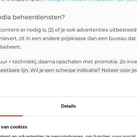
media beheerdiensten?
ontent er nodig is, (2) of je ook advertenties uitbesteed
aanlevert, zit in een andere prijsklasse dan een bureau da
beheert.
tuur + techniek), daarna opschalen met promotie. Zo inve
tbare lijn. Wil je een scherpe indicatie? Noteer voor je
udget (media spend) apart kunt reserveren. Dan kunnen
bureau in te schakelen voor social 
Details
 je iets wil bereiken, niet omdat je “meer posts” wilt. 
 van cookies
 en tijd terugpakken. Dat herkennen wij bij vrijwel elke
ent en advertenties te personaliseren, om functies voor social