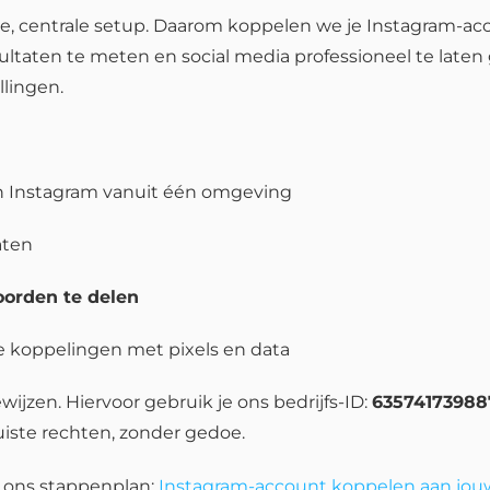
e, centrale setup. Daarom koppelen we je Instagram-acc
ultaten te meten en social media professioneel te laten
llingen.
n Instagram vanuit één omgeving
taten
orden te delen
 koppelingen met pixels en data
ewijzen. Hiervoor gebruik je ons bedrijfs-ID:
63574173988
uiste rechten, zonder gedoe.
an ons stappenplan:
Instagram-account koppelen aan jou