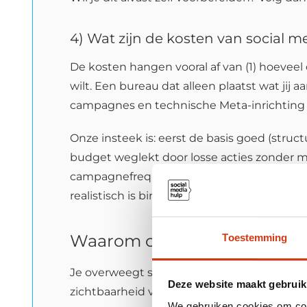
4) Wat zijn de kosten van social 
De kosten hangen vooral af van (1) hoeveel c
wilt. Een bureau dat alleen plaatst wat jij 
campagnes en technische Meta-inrichting 
Onze insteek is: eerst de basis goed (struc
budget weglekt door losse acties zonder mee
campagnefrequentie en of je advertentieb
realistisch is binnen jouw budget.
Waarom overweeg ik om een 
Toestemming
Je overweegt social media uitbesteden omdat
Deze website maakt gebruik
zichtbaarheid vergroten, expertise inzetten
We gebruiken cookies om cont