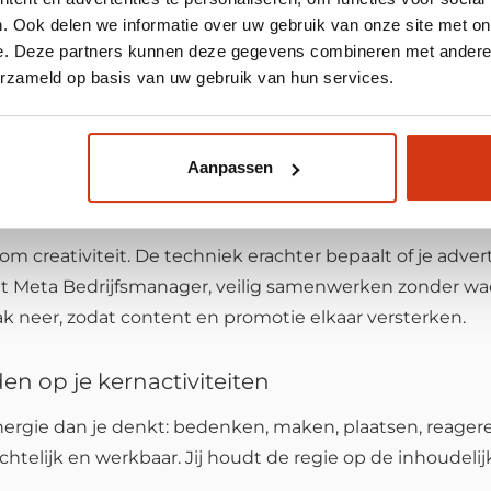
. Ook delen we informatie over uw gebruik van onze site met on
groten (zonder willekeur)
e. Deze partners kunnen deze gegevens combineren met andere i
erzameld op basis van uw gebruik van hun services.
sistent bent en een herkenbare stijl opbouwt. Daarom w
rdt dan niet afhankelijk van inspiratie op maandagmidd
iensten of events maak je die zichtbaarheid vervolgen
Aanpassen
e expertise (strategie + techniek)
m creativiteit. De techniek erachter bepaalt of je adver
Meta Bedrijfsmanager, veilig samenwerken zonder wac
rak neer, zodat content en promotie elkaar versterken.
en op je kernactiviteiten
nergie dan je denkt: bedenken, maken, plaatsen, reagere
ichtelijk en werkbaar. Jij houdt de regie op de inhoudelij