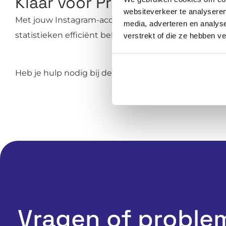
Klaar voor Professioneel I
websiteverkeer te analyseren
Met jouw Instagram-account gekoppeld aan de Bedr
media, adverteren en analys
statistieken efficiënt beheren — allemaal vanuit éé
verstrekt of die ze hebben v
Heb je hulp nodig bij de koppeling?
Cody
en
Vera
he
Vragen of proble