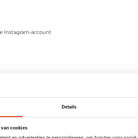
de Instagram-account
advertentiecampagnes
Details
ekoppeld is, zodat jij volledig ontzorgd wordt.
 van cookies
ent en advertenties te personaliseren, om functies voor social