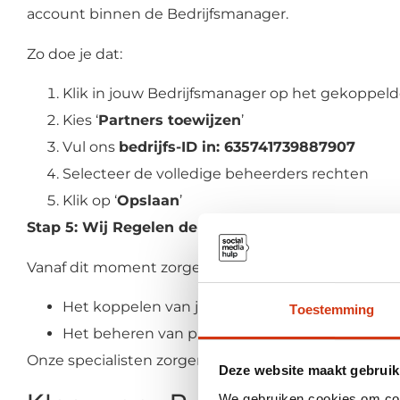
account binnen de Bedrijfsmanager.
Zo doe je dat:
Klik in jouw Bedrijfsmanager op het gekoppel
Kies ‘
Partners toewijzen
’
Vul ons
bedrijfs-ID in: 635741739887907
Selecteer de volledige beheerders rechten
Klik op ‘
Opslaan
’
Stap 5: Wij Regelen de Rest
Vanaf dit moment zorgen wij voor:
Het koppelen van je Instagram-account aan 
Toestemming
Het beheren van prestaties
Onze specialisten zorgen dat alles correct en veilig g
Deze website maakt gebruik
We gebruiken cookies om cont