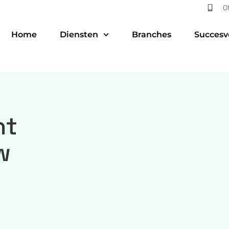
0
Home
Diensten
Branches
Succesv
nt
w