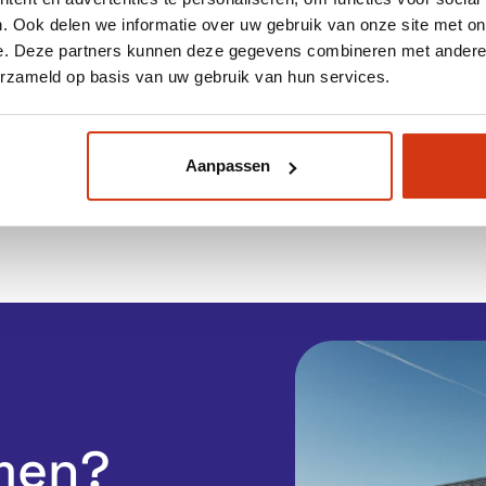
nstagrambeheer
. Ook delen we informatie over uw gebruik van onze site met on
ijfsmanager kunnen wij advertenties, berichten en
e. Deze partners kunnen deze gegevens combineren met andere i
n veilige omgeving.
erzameld op basis van uw gebruik van hun services.
lpen je stap voor stap, zodat alles in één keer goed staa
Aanpassen
men?