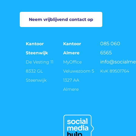
Neem vrijblijvend contact op
085 060
Kantoor
Kantoor
6565
Steenwijk
Almere
info@socialme
De Vesting 11
MyOffice
8332 GL
Veluwezoom 5
KvK 89501764
Steenwijk
1327 AA
Almere