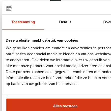
Toestemming
Details
Ove
Meer lezen?
Deze website maakt gebruik van cookies
We gebruiken cookies om content en advertenties te persona
om functies voor social media te bieden en om ons websitev
Jouw Meta Advertentieaccount: Klaar voor
te analyseren. Ook delen we informatie over uw gebruik van
Succesvolle Campagnes
site met onze partners voor social media, adverteren en ana
Deze partners kunnen deze gegevens combineren met ande
Slim Adverteren met Social Media Hulp Wil je
informatie die u aan ze heeft verstrekt of die ze hebben ver
adverteren op Facebook en Instagram? Dan heb je
een Meta Advertentieaccount nodig. Dit account is
op basis van uw gebruik van hun services.
het hart
LEES VERDER »
Alles toestaan