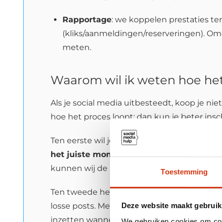
Rapportage
: we koppelen prestaties ter
(kliks/aanmeldingen/reserveringen). Om
meten.
Waarom wil ik weten hoe he
Als je social media uitbesteedt, koop je nie
hoe het proces loopt: dan kun je beter insch
Ten eerste wil je voorbereid zijn op wat er
het juiste moment
: een keer goed toegang
kunnen wij de rest strak uitvoeren.
Toestemming
Ten tweede helpt proceskennis je om te zi
losse posts. Met vaste rubrieken, thema
Deze website maakt gebruik
inzetten wanneer dat nodig is. Zeker bij Fa
We gebruiken cookies om cont