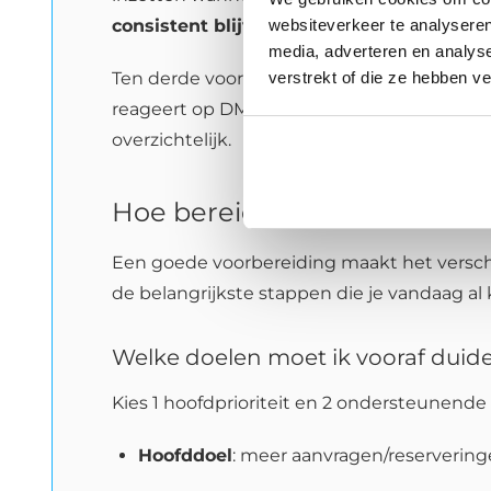
websiteverkeer te analyseren
consistent blijven
.
media, adverteren en analys
verstrekt of die ze hebben v
Ten derde voorkom je misverstanden. Denk a
reageert op DM’s en comments. Door dat aa
overzichtelijk.
Hoe bereid ik me voor op d
Een goede voorbereiding maakt het verschi
de belangrijkste stappen die je vandaag al 
Welke doelen moet ik vooraf duide
Kies 1 hoofdprioriteit en 2 ondersteunende 
Hoofddoel
: meer aanvragen/reserverin