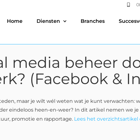
0
Home
Diensten
Branches
Succesv
al media beheer d
werk? (Facebook & I
teden, maar je wilt wél weten wat je kunt verwachten: w
r eindeloos heen-en-weer? In dit artikel nemen we je 
tuur, promotie en rapportage.
Lees het overzichtsartike