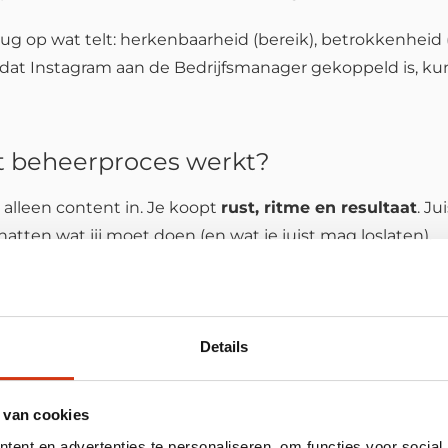
ug op wat telt: herkenbaarheid (bereik), betrokkenheid (
dat Instagram aan de Bedrijfsmanager gekoppeld is, kun
t beheerproces werkt?
t alleen content in. Je koopt
rust, ritme en resultaat
. J
atten wat jij moet doen (en wat je juist mag loslaten).
 van je verwacht wordt. In de praktijk gaat het vaak niet
 regelen, heldere doelen delen en tijdig updates geven 
Details
en hoe beheer jouw doelen ondersteunt. Zonder structuu
’s en terugkerende contentstromen bouwen we herkenba
 van cookies
cebook en Instagram is het verschil tussen “aanwezig zij
ent en advertenties te personaliseren, om functies voor social