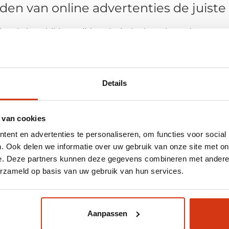
den van online advertenties de juiste 
s door je beschikbare tijd, technische kennis en de gewe
 is een strategische keuze die verder gaat dan alleen he
die meedenkt over je groei, zorgt voor de technische i
Details
es bij mijn bedrijfsstrategie?
 van cookies
strategie die gericht is op efficiënte groei. Als je wilt i
ent en advertenties te personaliseren, om functies voor social
en gespecialiseerd bureau, zorg je ervoor dat je marketin
. Ook delen we informatie over uw gebruik van onze site met on
t om je te focussen op je kernactiviteiten, terwijl wij z
e. Deze partners kunnen deze gegevens combineren met andere i
erzameld op basis van uw gebruik van hun services.
voordat ik een beslissing neem?
Aanpassen
 om jezelf de volgende vragen te stellen: