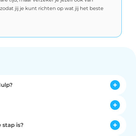
dat jij je kunt richten op wat jij het beste
Hulp?
tijd te besparen, toegang te krijgen tot actuele 
van campagnes op platforms zoals Google en Meta 
eren zij van bewezen strategieën en een 
ties. Denk hierbij aan een tekort aan leads, wat 
sultaten, zodat ondernemers efficiënt kunnen 
e aan uw merk via display- en social media 
 stap is?
reep te trekken. Ook stimuleren we directe 
er uw bedrijfssituatie. Wij adviseren u om 