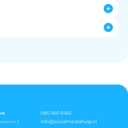
ervoor dat uw advertentiebudget efficiënt 
orms en de gewenste meetbare resultaten. Het is 
e steken. Wij bieden u een eigen Online 
eller wilt groeien dan organisch mogelijk is. Dit 
 beslissing kunt nemen die past bij uw 
stagneert. Adverteren is een krachtig middel om 
n of u een nieuw product of dienst snel onder de 
rijf. Een duidelijke indicator is wanneer 
g om uw marketinginspanningen te versnellen en 
arkt is. Ook bij een seizoensgebonden aanbod 
et specifieke kenmerken, bieden platforms met 
kelmandje vullen maar niet afrekenen, is 
085 060 6565
ere
info@socialmediahulp.nl
uwezoom 5