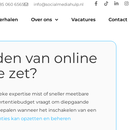
85 060 6565
info@socialmediahulp.nl
erhalen
Over ons
Vacatures
Contact
eden van online
e zet?
ieke expertise mist of sneller meetbare
advertentiebudget vraagt om diepgaande
te bepalen wanneer het inschakelen van een
tenties kan opzetten en beheren