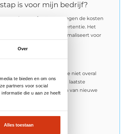
stap is voor mijn bedrijf?
nste resultaten af te wegen tegen de kosten
t ‘laten maken’ van een advertentie. Het
mplementatie en continu optimaliseert voor
Over
nnoveren en vooroplopen, kun je niet overal
 media te bieden en om ons
g altijd up-to-date is met de laatste
ze partners voor social
orgen voor een constante stroom van nieuwe
nformatie die u aan ze heeft
Alles toestaan