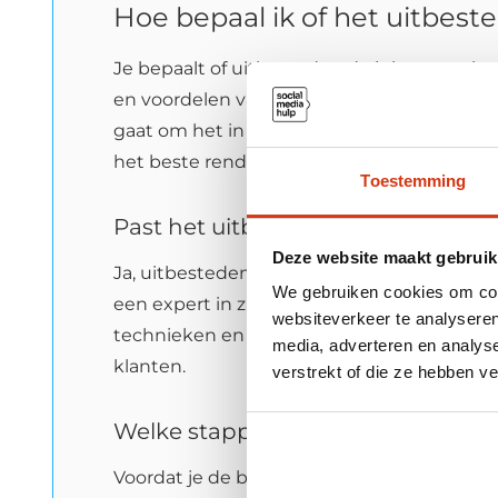
Hoe bepaal ik of het uitbeste
Je bepaalt of uitbesteden de juiste stap i
en voordelen van professioneel beheer. Het
gaat om het in huis halen van een partner 
het beste rendement.
Toestemming
Past het uitbesteden van advertenti
Deze website maakt gebruik
Ja, uitbesteden past perfect bij een bedrijfs
We gebruiken cookies om cont
een expert in zijn. Door te vertrouwen op e
websiteverkeer te analyseren
technieken en trends. Dit stelt jou in staa
media, adverteren en analys
klanten.
verstrekt of die ze hebben v
Welke stappen moet ik overwegen 
Voordat je de beslissing neemt, is het goed