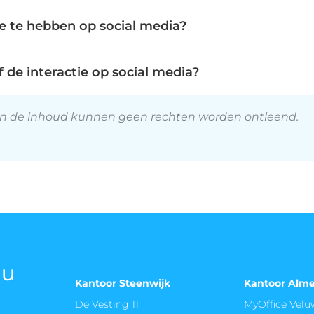
ten, wat essentieel is voor continue optimalisatie.
n met tips en vragen. In tegenstelling tot algemene sto
ie te hebben op social media?
ts bedenken diverse ideeën die aansluiten bij jouw mer
ia, omdat het de ware waarde van jouw volgers bepaalt. E
te geven, waardoor een loyale en betrokken online comm
zoals likes, reacties en shares, geeft aan dat jouw content
 de interactie op social media?
richten door algoritmes, maar bouwt ook aan een actieve
al media, is vaak menselijk, persoonlijk en afwisselend. D
meer conversies voor je bedrijf.
 zoals tips en vragen die direct uitnodigen tot een react
an de inhoud kunnen geen rechten worden ontleend.
authentiek aanvoelt en een dialoog uitlokt, zoals bijvoor
wat cruciaal is voor een levendige en waardevolle onlin
ou
Kantoor Steenwijk
Kantoor Alm
De Vesting 11
MyOffice Vel