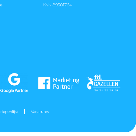
re
KvK 89501764
rippenlijst
Vacatures