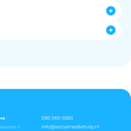
ck content, wordt interactie hier actief 
k. Klanten worden aangemoedigd input te geven 
en groot aantal volgers zonder enige 
unity ontstaat.
 relevant is en resoneert bij je doelgroep. Dit 
 community rondom jouw merk. Dit leidt tot meer 
it omvat "flow content", zoals leuke en actuele 
ie. Het gebruik van louter stock content is 
beeld het stellen van vragen, wordt de 
e aanwezigheid.
085 060 6565
ere
info@socialmediahulp.nl
uwezoom 5