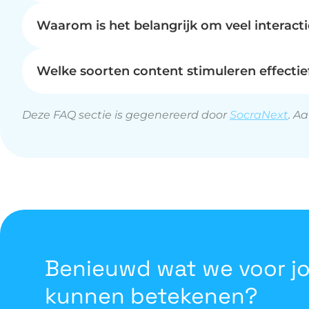
hoe de doelgroep reageert op de geplaatste berich
content van de werkvloer of terugkerende rubrieke
Waarom is het belangrijk om veel interact
uitgelokt. Onze persoonlijke social media exper
Interactie is van essentieel belang op social med
om de pagina’s een unieke en persoonlijke tint 
betrokkenheid levert weinig op. Sterke interactie, 
Welke soorten content stimuleren effectief
verhoogt niet alleen de zichtbaarheid van je be
Content die effectief interactie stimuleert op soci
naamsbekendheid, betrokkenheid en uiteindelijk 
berichten van de werkvloer, of terugkerende items
Deze FAQ sectie is gegenereerd door
SocraNext
. A
hierbij onvoldoende. Door content te creëren die 
betrokkenheid van volgers significant verhoogd, 
Benieuwd wat we voor j
kunnen betekenen?