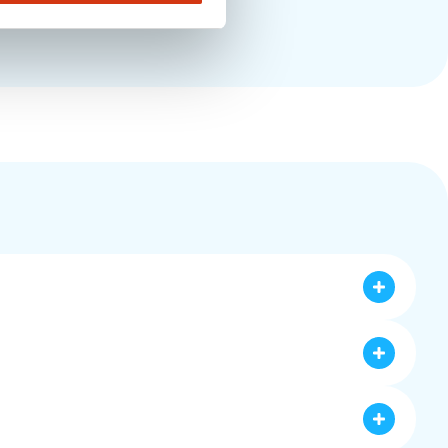
de content die zij zien. Het omvat reacties zoals 
latforms is deze onderlinge communicatie te 
ia Hulp helpt hierbij door strategieën te 
forms als Facebook. Deze acties omvatten meer 
jouw social media uitbesteedt aan Social Media 
helpt te begrijpen hoe de content presteert en 
 Dit betekent het plaatsen van actuele, leuke 