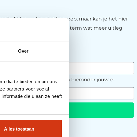
mail of blog wat je niet begreep, maar kan je het hier
niek. Vul hieronder in welke term wat meer uitleg
 mee aan de slag.
Over
 graag uitleg gezien?
ls de term online staat, vul dan hieronder jouw e-
 media te bieden en om ons
ze partners voor social
nformatie die u aan ze heeft
Verzenden
Alles toestaan