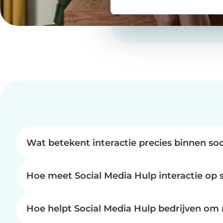
Wat betekent interactie precies binnen soc
Interactie op social media, zoals Social Media Hul
likes, emoji's, of schriftelijke antwoorden op tek
Hoe meet Social Media Hulp interactie op 
faciliteren. Voor bedrijven is dit cruciaal; het to
Social Media Hulp meet interactie aan de hand va
ontwikkelen die gericht zijn op het uitlokken va
dan alleen likes; ook klikken op links in bericht
Hoe helpt Social Media Hulp bedrijven om m
Hulp, krijg je toegang tot een rapportage die deze
Social Media Hulp stimuleert interactie door in te