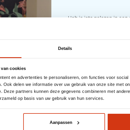
Heb je iets gelezen in een 
niet terugvinden? Geen pa
nodig heeft en we gaan er
Details
Over welke vakterm had je
 van cookies
Als je een berichtje wilt a
ent en advertenties te personaliseren, om functies voor social
mailadres in
. Ook delen we informatie over uw gebruik van onze site met on
e. Deze partners kunnen deze gegevens combineren met andere i
erzameld op basis van uw gebruik van hun services.
Aanpassen