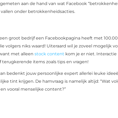
dt gemeten aan de hand van wat Facebook “betrokkenheid
en vallen onder betrokkenheidsacties.
t een groot bedrijf een Facebookpagina heeft met 100.000
die volgers niks waard! Uiteraard wil je zoveel mogelijk 
f, want met alleen
stock content
kom je er niet. Interacti
f terugkerende items zoals tips en vragen!
bedenkt jouw persoonlijke expert allerlei leuke ideeën 
jke tint krijgen. De hamvraag is namelijk altijd: “Wat v
 en vooral menselijke content?”