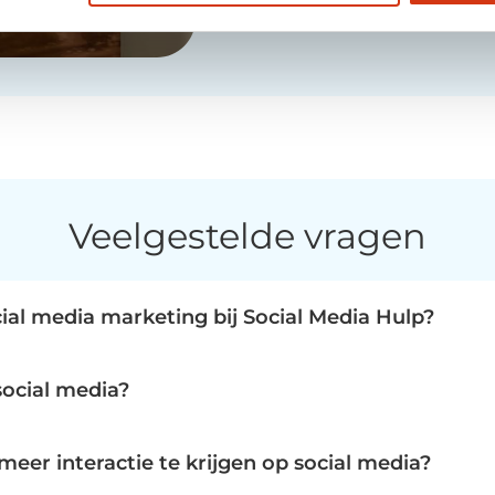
Veelgestelde vragen
ial media marketing bij Social Media Hulp?
p dit benadrukt, is de wisselwerking tussen gebruikers en 
sten, foto's en video's. Het hoofddoel van social media p
social media?
ont aan dat content resoneert met de doelgroep. Social Med
n "betrokkenheidsacties", zoals gedefinieerd door plat
n deze waardevolle betrokkenheid.
en en het delen van content vallen hieronder. Wanneer je 
eer interactie te krijgen op social media?
 metrics inzichtelijk maakt. Dit biedt transparantie en 
 zetten op 'flow content' die authentiek en menselijk is.